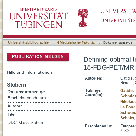
Defining optimal tracer activities in pediat
DSpace Repositorium (Manakin basiert)
Universitätsbibliographie
→
4 Medizinische Fakultät
→
Dokumentanzeige
PUBLIKATION MELDEN
Defining optimal t
18-FDG-PET/MRI
Hilfe und Informationen
Autor(en):
Gatidis,
Nina F.
;
Stöbern
Tübinger
Gatidis,
Dokumentanzeige
Autor(en):
Schmidt
Erscheinungsdatum
Nikolaou
Autoren
La Fougè
Schwenz
Titel
Schäfer,
DDC-Klassifikation
Erschienen in:
European
2289