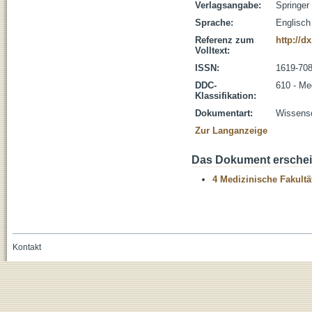
Verlagsangabe:
Springer
Sprache:
Englisch
Referenz zum
http://d
Volltext:
ISSN:
1619-70
DDC-
610 - Me
Klassifikation:
Dokumentart:
Wissensch
Zur Langanzeige
Das Dokument erschein
4 Medizinische Fakultä
Kontakt