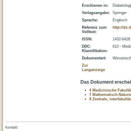
Erschienen in:
Diabetolog
Verlagsangabe:
Springer
Sprache:
Englisch
Referenz zum
http://dx.
Volltext:
ISSN:
1432-0428
DDC-
610 - Medi
Klassifikation:
Dokumentart:
Wissenscha
Zur
Langanzeige
Das Dokument erschein
4 Medizinische Fakultä
7 Mathematisch-Naturwi
8 Zentrale, interfakult
Kontakt