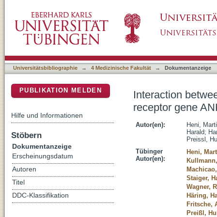
Interaction between the obesity-risk gene 
DSpace Repositorium (Manakin basiert)
on insulin sensitivity
Universitätsbibliographie
→
4 Medizinische Fakultät
→
Dokumentanzeige
PUBLIKATION MELDEN
Interaction betwe
receptor gene ANK
Hilfe und Informationen
Autor(en):
Heni, Mart
Harald
;
Har
Stöbern
Preissl, H
Dokumentanzeige
Tübinger
Heni, Mart
Erscheinungsdatum
Autor(en):
Kullmann,
Autoren
Machicao,
Staiger, H
Titel
Wagner, R
DDC-Klassifikation
Häring, H
Fritsche,
Preißl, Hu