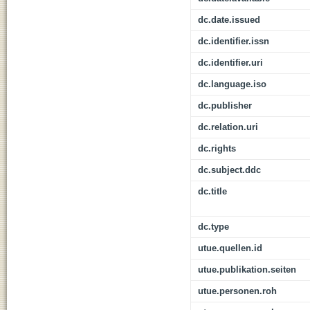
dc.date.issued
dc.identifier.issn
dc.identifier.uri
dc.language.iso
dc.publisher
dc.relation.uri
dc.rights
dc.subject.ddc
dc.title
dc.type
utue.quellen.id
utue.publikation.seiten
utue.personen.roh