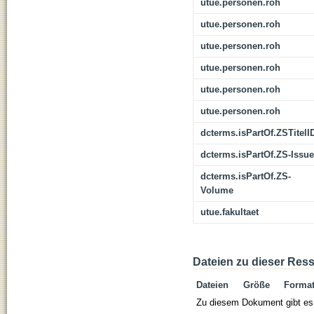
utue.personen.roh
utue.personen.roh
utue.personen.roh
utue.personen.roh
utue.personen.roh
utue.personen.roh
dcterms.isPartOf.ZSTitelI
dcterms.isPartOf.ZS-Issue
dcterms.isPartOf.ZS-
Volume
utue.fakultaet
Dateien zu dieser Res
Dateien
Größe
Forma
Zu diesem Dokument gibt es 