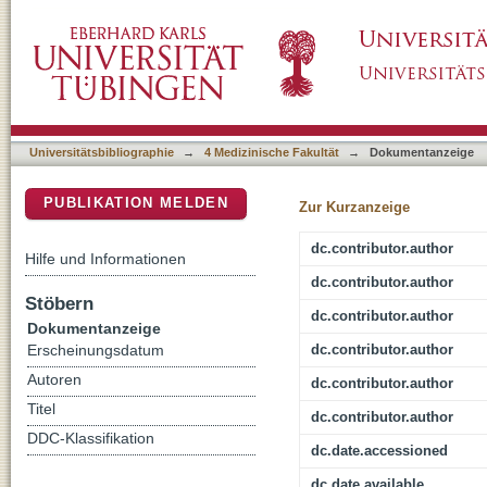
Computer-assisted surgery planning in children
DSpace Repositorium (Manakin basiert)
the classical Couinaud classification
Universitätsbibliographie
→
4 Medizinische Fakultät
→
Dokumentanzeige
PUBLIKATION MELDEN
Zur Kurzanzeige
dc.contributor.author
Hilfe und Informationen
dc.contributor.author
Stöbern
dc.contributor.author
Dokumentanzeige
dc.contributor.author
Erscheinungsdatum
Autoren
dc.contributor.author
Titel
dc.contributor.author
DDC-Klassifikation
dc.date.accessioned
dc.date.available