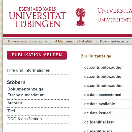
Physiological processes non-linearly affect e
DSpace Repositorium (Manakin basiert)
electric stimulation
Universitätsbibliographie
→
4 Medizinische Fakultät
→
Dokumentanzeige
PUBLIKATION MELDEN
Zur Kurzanzeige
dc.contributor.author
Hilfe und Informationen
dc.contributor.author
Stöbern
dc.contributor.author
Dokumentanzeige
dc.date.accessioned
Erscheinungsdatum
Autoren
dc.date.available
Titel
dc.date.issued
DDC-Klassifikation
dc.identifier.issn
dc.identifier.uri