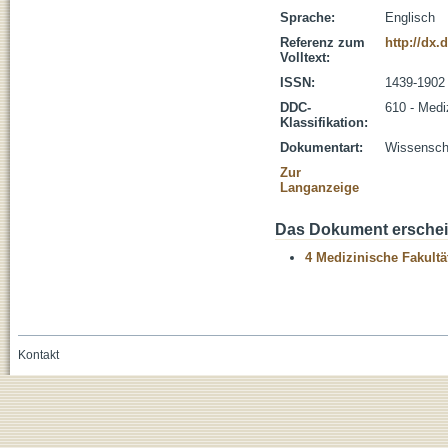
Sprache:
Englisch
Referenz zum
http://dx.
Volltext:
ISSN:
1439-1902
DDC-
610 - Medi
Klassifikation:
Dokumentart:
Wissenscha
Zur
Langanzeige
Das Dokument erschein
4 Medizinische Fakultä
Kontakt