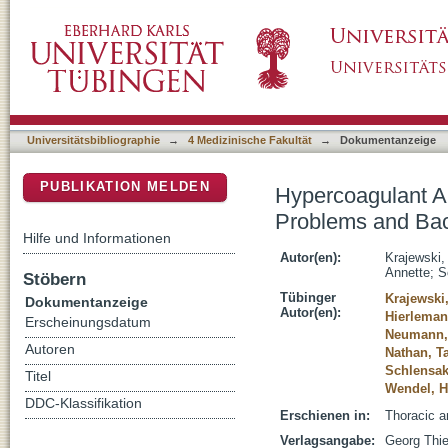
Hypercoagulant Abdominal Swabs in Cardiac
DSpace Repositorium (Manakin basiert)
Universitätsbibliographie
→
4 Medizinische Fakultät
→
Dokumentanzeige
PUBLIKATION MELDEN
Hypercoagulant A
Problems and Ba
Hilfe und Informationen
Autor(en):
Krajewski,
Annette
;
S
Stöbern
Tübinger
Krajewski,
Dokumentanzeige
Autor(en):
Hierleman
Erscheinungsdatum
Neumann,
Autoren
Nathan, T
Schlensak
Titel
Wendel, H
DDC-Klassifikation
Erschienen in:
Thoracic a
Verlagsangabe:
Georg Thi