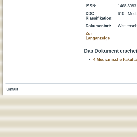
ISSN:
1468-3083
DDC-
610 - Medi
Klassifikation:
Dokumentart:
Wissenscha
Zur
Langanzeige
Das Dokument erschein
4 Medizinische Fakultä
Kontakt