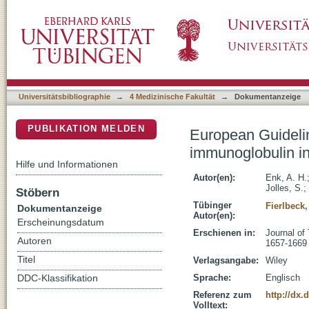
European Guidelines (S1) on the use of high
DSpace Repositorium (Manakin basiert)
Universitätsbibliographie
→
4 Medizinische Fakultät
→
Dokumentanzeige
PUBLIKATION MELDEN
European Guidelin
immunoglobulin i
Hilfe und Informationen
Autor(en):
Enk, A. H.
Jolles, S.
;
Stöbern
Tübinger
Fierlbeck
Dokumentanzeige
Autor(en):
Erscheinungsdatum
Erschienen in:
Journal of
Autoren
1657-1669
Titel
Verlagsangabe:
Wiley
Sprache:
Englisch
DDC-Klassifikation
Referenz zum
http://dx.
Volltext: