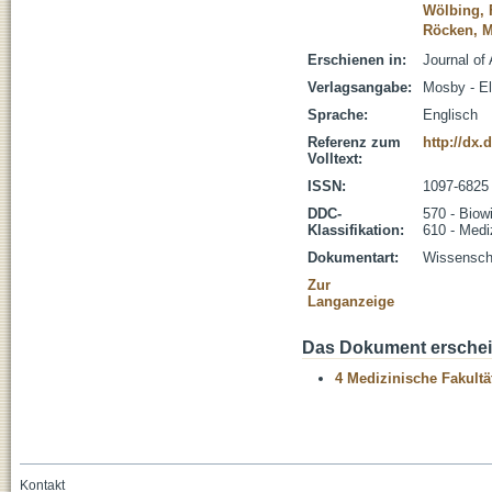
Wölbing, 
Röcken, M
Erschienen in:
Journal of
Verlagsangabe:
Mosby - El
Sprache:
Englisch
Referenz zum
http://dx.
Volltext:
ISSN:
1097-6825
DDC-
570 - Biow
Klassifikation:
610 - Medi
Dokumentart:
Wissenscha
Zur
Langanzeige
Das Dokument erschein
4 Medizinische Fakultä
Kontakt