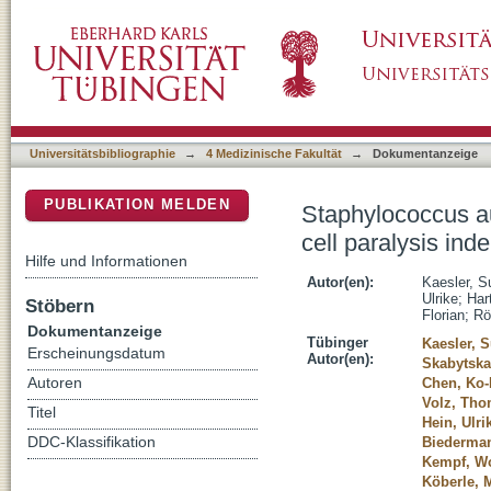
Staphylococcus aureus-derived lipoteichoic a
DSpace Repositorium (Manakin basiert)
Toll-like receptor 2
Universitätsbibliographie
→
4 Medizinische Fakultät
→
Dokumentanzeige
PUBLIKATION MELDEN
Staphylococcus au
cell paralysis ind
Hilfe und Informationen
Autor(en):
Kaesler, 
Ulrike
;
Har
Stöbern
Florian
;
Rö
Dokumentanzeige
Tübinger
Kaesler, 
Erscheinungsdatum
Autor(en):
Skabytska
Autoren
Chen, Ko
Volz, Th
Titel
Hein, Ulri
DDC-Klassifikation
Biederman
Kempf, Wo
Köberle, 