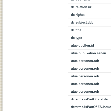
dc.relation.uri
dc.rights
dc.subject.ddc
dc.title
dc.type
utue.quellen.id
utue.publikation.seiten
utue.personen.roh
utue.personen.roh
utue.personen.roh
utue.personen.roh
utue.personen.roh
dcterms.isPartOf.ZSTitelI
dcterms.isPartOf.ZS-Issue