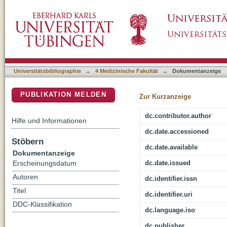
Bilateral representations of touch in the pri
DSpace Repositorium (Manakin basiert)
Universitätsbibliographie
→
4 Medizinische Fakultät
→
Dokumentanzeige
PUBLIKATION MELDEN
Zur Kurzanzeige
dc.contributor.author
Hilfe und Informationen
dc.date.accessioned
Stöbern
dc.date.available
Dokumentanzeige
dc.date.issued
Erscheinungsdatum
Autoren
dc.identifier.issn
Titel
dc.identifier.uri
DDC-Klassifikation
dc.language.iso
dc.publisher