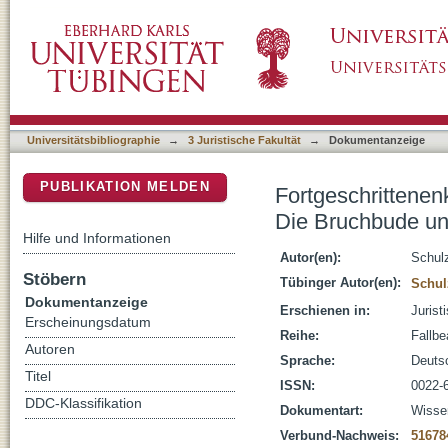
Fortgeschrittenenklausur - Öffentliches Rech
DSpace Repositorium (Manakin basiert)
Hammer
Universitätsbibliographie
→
3 Juristische Fakultät
→
Dokumentanzeige
PUBLIKATION MELDEN
Fortgeschrittenenk
Die Bruchbude u
Hilfe und Informationen
Autor(en):
Schulz
Stöbern
Tübinger Autor(en):
Schul
Dokumentanzeige
Erschienen in:
Jurist
Erscheinungsdatum
Reihe:
Fallbe
Autoren
Sprache:
Deuts
Titel
ISSN:
0022-
DDC-Klassifikation
Dokumentart:
Wissen
Verbund-Nachweis:
51678