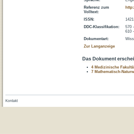
Referenz zum
http
Volltext:
ISSN:
1421
DDC-Klassifikation:
570 
610 
Dokumentart:
Wisse
Zur Langanzeige
Das Dokument erschein
4 Medizinische Fakultä
7 Mathematisch-Naturwi
Kontakt