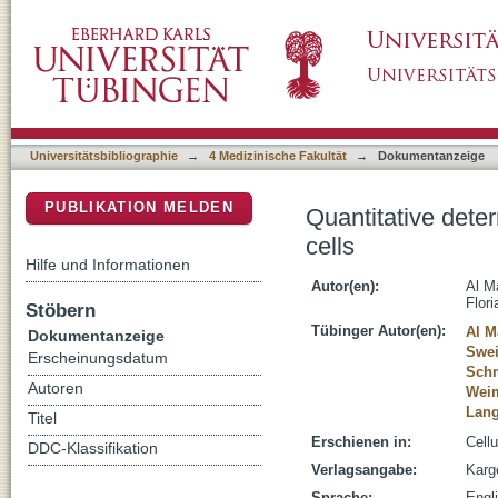
Quantitative determination of ceramide molecu
DSpace Repositorium (Manakin basiert)
Universitätsbibliographie
→
4 Medizinische Fakultät
→
Dokumentanzeige
PUBLIKATION MELDEN
Quantitative deter
cells
Hilfe und Informationen
Autor(en):
Al M
Flori
Stöbern
Tübinger Autor(en):
Al M
Dokumentanzeige
Swei
Erscheinungsdatum
Schm
Autoren
Weim
Lang
Titel
Erschienen in:
Cell
DDC-Klassifikation
Verlagsangabe:
Karg
Sprache:
Engl