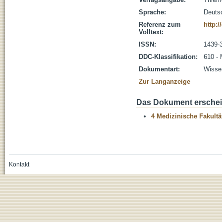
Sprache:
Deuts
Referenz zum
http:/
Volltext:
ISSN:
1439-
DDC-Klassifikation:
610 - 
Dokumentart:
Wissen
Zur Langanzeige
Das Dokument erschein
4 Medizinische Fakultä
Kontakt