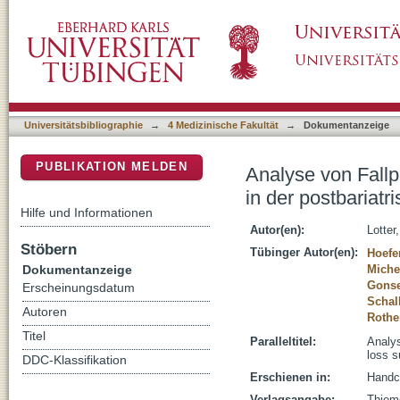
Analyse von Fallpauschalen und deren versor
DSpace Repositorium (Manakin basiert)
Wiederherstellungschirurgie
Universitätsbibliographie
→
4 Medizinische Fakultät
→
Dokumentanzeige
PUBLIKATION MELDEN
Analyse von Fall
in der postbariat
Hilfe und Informationen
Autor(en):
Lotter
Stöbern
Tübinger Autor(en):
Hoefe
Dokumentanzeige
Miche
Gonse
Erscheinungsdatum
Schal
Autoren
Rothe
Titel
Paralleltitel:
Analys
loss s
DDC-Klassifikation
Erschienen in:
Handch
Verlagsangabe:
Thiem