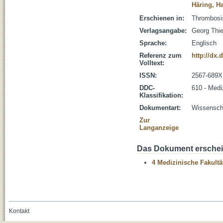
Häring, H
Erschienen in:
Thrombosis
Verlagsangabe:
Georg Thi
Sprache:
Englisch
Referenz zum
http://dx.
Volltext:
ISSN:
2567-689X
DDC-
610 - Medi
Klassifikation:
Dokumentart:
Wissenscha
Zur
Langanzeige
Das Dokument erschein
4 Medizinische Fakultä
Kontakt