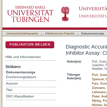
Diagnostic Accuracy of a Novel Chromogenic 
DSpace Repositorium (Manakin basiert)
Experiences for Dabigatran Monitoring
Universitätsbibliographie
→
4 Medizinische Fakultät
→
Dokumentanzeige
PUBLIKATION MELDEN
Diagnostic Accur
Inhibitor Assay: C
Hilfe und Informationen
Autor(en):
Poli, Sven
Joachim
;
Stöbern
Hoerber, S
Dokumentanzeige
Tübinger
Poli, Sve
Erscheinungsdatum
Autor(en):
Spencer, 
Autoren
Faix, Sus
Ziemann, 
Titel
Lehmann,
DDC-Klassifikation
Peter, An
Härtig, Fl
Hörber, S