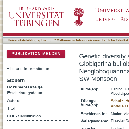
Genetic diversity and ecology of the planktoni
DSpace Repositorium (Manakin basiert)
quinqueloba and Neogloboquadrina pachyder
Monsoon
Universitätsbibliographie
→
7 Mathematisch-Naturwissenschaftliche Fakultät
PUBLIKATION MELDEN
Genetic diversity 
Globigerina bullo
Hilfe und Informationen
Neogloboquadrina
SW Monsoon
Stöbern
Dokumentanzeige
Autor(en):
Darling, Ka
Erscheinungsdatum
Abdolalipo
Autoren
Tübinger
Schulz, H
Autor(en):
Abdolali 
Titel
Erschienen in:
Marine Mic
DDC-Klassifikation
Verlagsangabe:
Elsevier S
Sprache:
Englisch