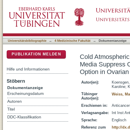
Cold Atmospheric Plasma (CAP) and CAP-Sti
DSpace Repositorium (Manakin basiert)
Cancer Cell Growth - A Putative Treatment 
Universitätsbibliographie
→
4 Medizinische Fakultät
→
Dokumentanzeige
PUBLIKATION MELDEN
Cold Atmospheric
Media Suppress O
Hilfe und Informationen
Option in Ovaria
Stöbern
Autor(en):
Koensgen,
Karoline
;
K
Dokumentanzeige
Erscheinungsdatum
Tübinger
Weiss, Ma
Autor(en):
Autoren
Erschienen in:
Anticancer
Titel
Verlagsangabe:
Int Inst A
DDC-Klassifikation
Sprache:
Englisch
Referenz zum
http://dx.