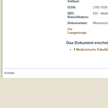
Volltext:
ISSN:
1791-7530
DDC-
610 - Medi
Klassifikation:
Dokumentart:
Wissenscha
Zur
Langanzeige
Das Dokument erschein
4 Medizinische Fakultä
Kontakt