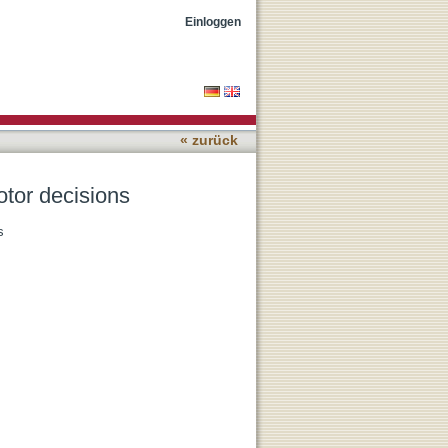
Einloggen
« zurück
otor decisions
s