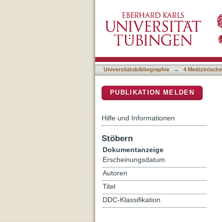
Motor actions influence s
DSpace Repositorium (Manakin b
Universitätsbibliographie
→
4 Medizinische
PUBLIKATION MELDEN
Hilfe und Informationen
Stöbern
Dokumentanzeige
Erscheinungsdatum
Autoren
Titel
DDC-Klassifikation