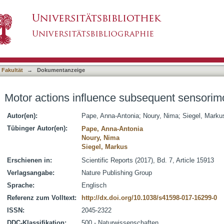
ubsequent sensorimotor decisions
asiert)
 Fakultät
→
Dokumentanzeige
Motor actions influence subsequent sensorim
Autor(en):
Pape, Anna-Antonia
;
Noury, Nima
;
Siegel, Marku
Tübinger Autor(en):
Pape, Anna-Antonia
Noury, Nima
Siegel, Markus
Erschienen in:
Scientific Reports (2017), Bd. 7, Article 15913
Verlagsangabe:
Nature Publishing Group
Sprache:
Englisch
Referenz zum Volltext:
http://dx.doi.org/10.1038/s41598-017-16299-0
ISSN:
2045-2322
DDC-Klassifikation:
500 - Naturwissenschaften