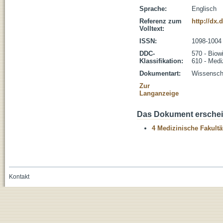
Sprache:
Englisch
Referenz zum
http://dx
Volltext:
ISSN:
1098-1004
DDC-
570 - Biow
Klassifikation:
610 - Medi
Dokumentart:
Wissenscha
Zur
Langanzeige
Das Dokument erschein
4 Medizinische Fakultä
Kontakt