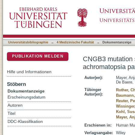
CNGB3 mutation spectrum including copy num
DSpace Repositorium (Manakin basiert)
Universitätsbibliographie
→
4 Medizinische Fakultät
→
Dokumentanzeige
PUBLIKATION MELDEN
CNGB3 mutation s
achromatopsia pa
Hilfe und Informationen
Autor(en):
Mayer, Anj
De Baere, 
Stöbern
Tübinger
Rother, Ch
Dokumentanzeige
Autor(en):
Baumann, 
Erscheinungsdatum
Reuter, P
Autoren
Wissinger
Kohl, Sus
Titel
Mayer, An
DDC-Klassifikation
Erschienen in:
Human Muta
Verlagsangabe:
Wiley