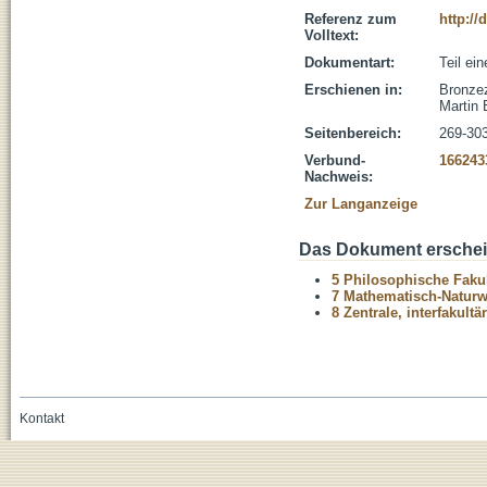
Referenz zum
http://
Volltext:
Dokumentart:
Teil ei
Erschienen in:
Bronzez
Martin 
Seitenbereich:
269-30
Verbund-
166243
Nachweis:
Zur Langanzeige
Das Dokument erschein
5 Philosophische Fakul
7 Mathematisch-Naturwi
8 Zentrale, interfakult
Kontakt