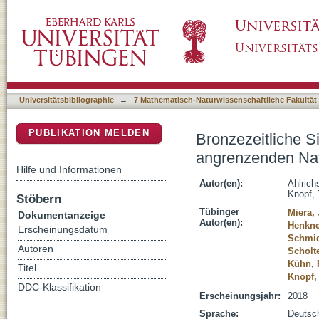
Bronzezeitliche Siedlungsdynamiken zwisc
DSpace Repositorium (Manakin basiert)
Universitätsbibliographie
→
7 Mathematisch-Naturwissenschaftliche Fakultät
PUBLIKATION MELDEN
Bronzezeitliche 
angrenzenden Na
Hilfe und Informationen
Autor(en):
Ahlrich
Knopf,
Stöbern
Tübinger
Miera,
Dokumentanzeige
Autor(en):
Henkne
Erscheinungsdatum
Schmid
Autoren
Scholt
Kühn, 
Titel
Knopf,
DDC-Klassifikation
Erscheinungsjahr:
2018
Sprache:
Deutsc