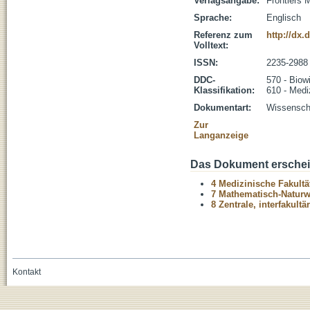
Verlagsangabe:
Frontiers 
Sprache:
Englisch
Referenz zum
http://dx.
Volltext:
ISSN:
2235-2988
DDC-
570 - Biow
Klassifikation:
610 - Medi
Dokumentart:
Wissenscha
Zur
Langanzeige
Das Dokument erschein
4 Medizinische Fakultä
7 Mathematisch-Naturwi
8 Zentrale, interfakult
Kontakt