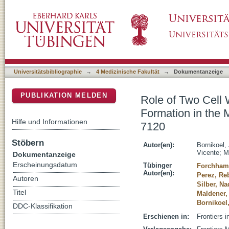
Role of Two Cell Wall Amidases in Septal Jun
DSpace Repositorium (Manakin basiert)
Cyanobacterium Anabaena sp PCC 7120
Universitätsbibliographie
→
4 Medizinische Fakultät
→
Dokumentanzeige
PUBLIKATION MELDEN
Role of Two Cell 
Formation in the
Hilfe und Informationen
7120
Stöbern
Autor(en):
Bornikoel,
Vicente
;
M
Dokumentanzeige
Erscheinungsdatum
Tübinger
Forchhamm
Autor(en):
Perez, Re
Autoren
Silber, Na
Titel
Maldener, 
Bornikoel
DDC-Klassifikation
Erschienen in:
Frontiers i