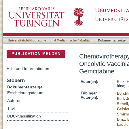
Chemovirotherapy of Pancreatic Adenocarci
DSpace Repositorium (Manakin basiert)
1h68 with nab-Paclitaxel Plus Gemcitabine
Universitätsbibliographie
→
4 Medizinische Fakultät
→
Dokumentanzeige
PUBLIKATION MELDEN
Chemovirotherapy
Oncolytic Vaccini
Hilfe und Informationen
Gemcitabine
Stöbern
Autor(en):
Binz, E
Irina
;
L
Dokumentanzeige
Erscheinungsdatum
Tübinger
Bercht
Autor(en):
Beil, J
Autoren
Schell
Titel
Geisler
Smirno
DDC-Klassifikation
Binz, 
Lauer,