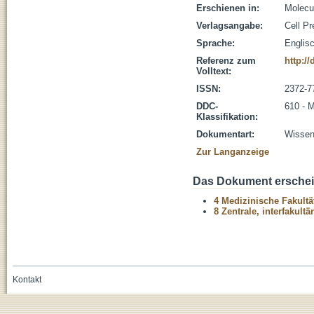
Erschienen in:
Molecul
Verlagsangabe:
Cell Pr
Sprache:
Englis
Referenz zum
http:/
Volltext:
ISSN:
2372-7
DDC-
610 - 
Klassifikation:
Dokumentart:
Wissens
Zur Langanzeige
Das Dokument erschein
4 Medizinische Fakultä
8 Zentrale, interfakult
Kontakt