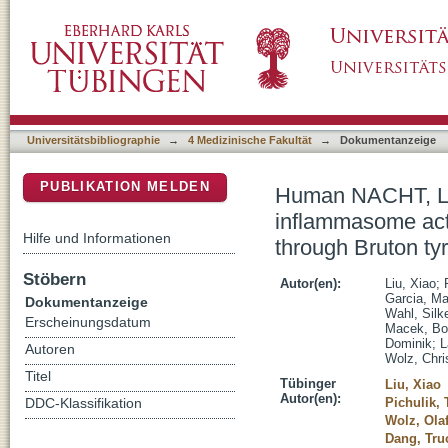
Human NACHT, LRR, and PYD domain-contain
DSpace Repositorium (Manakin basiert)
regulated by and potentially targetable throu
Universitätsbibliographie
→
4 Medizinische Fakultät
→
Dokumentanzeige
PUBLIKATION MELDEN
Human NACHT, LR
inflammasome activ
Hilfe und Informationen
through Bruton ty
Stöbern
Autor(en):
Liu, Xiao
;
Garcia, M
Dokumentanzeige
Wahl, Silk
Erscheinungsdatum
Macek, Bo
Dominik
;
L
Autoren
Wolz, Chri
Titel
Tübinger
Liu, Xiao
Autor(en):
Pichulik, 
DDC-Klassifikation
Wolz, Olaf
Dang, Tru