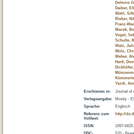
Delmiro G
Daiber, El
Wahl, Sil
Rieber, N
Franz-Wach
Macek, Bo
Vogel, Se
Schulte, B
Walz, Juli
Wolz, Chr
Weber, Al
Hartl, Do
Dickhöfer
Münzenma
Kümmerle
Yazdi, Am
Erschienen in:
Journal of
Verlagsangabe:
Mosby - El
Sprache:
Englisch
Referenz zum
http://dx.
Volltext:
ISSN:
1097-6825
DDC-
570 - Biow