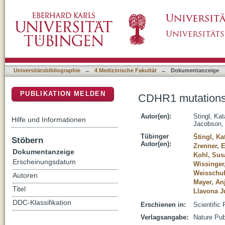
CDHR1 mutations in retinal dystrophies
DSpace Repositorium (Manakin basiert)
Universitätsbibliographie
→
4 Medizinische Fakultät
→
Dokumentanzeige
PUBLIKATION MELDEN
CDHR1 mutations i
Autor(en):
Stingl, Kat
Hilfe und Informationen
Jacobson,
Tübinger
Štingl, Ka
Stöbern
Autor(en):
Zrenner, 
Dokumentanzeige
Kohl, Sus
Erscheinungsdatum
Wissinger
Weisschuh
Autoren
Mayer, An
Titel
Llavona J
DDC-Klassifikation
Erschienen in:
Scientific 
Verlagsangabe:
Nature Pub