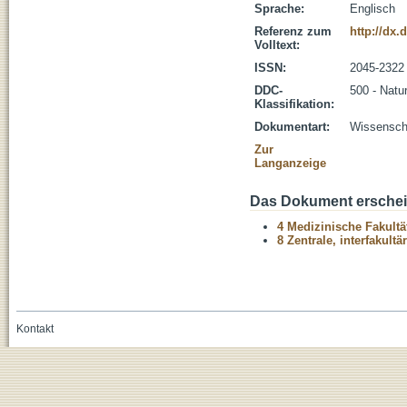
Sprache:
Englisch
Referenz zum
http://dx.
Volltext:
ISSN:
2045-2322
DDC-
500 - Natu
Klassifikation:
Dokumentart:
Wissenscha
Zur
Langanzeige
Das Dokument erschein
4 Medizinische Fakultä
8 Zentrale, interfakult
Kontakt