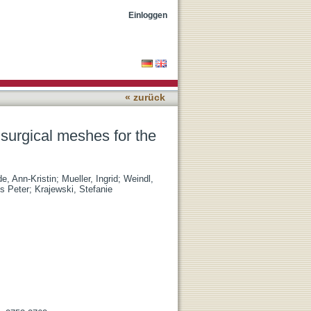
vention of bacterial
Einloggen
« zurück
 surgical meshes for the
e, Ann-Kristin
;
Mueller, Ingrid
;
Weindl,
s Peter
;
Krajewski, Stefanie