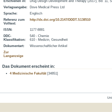
Erschienen in:
Drug Design Development and Therapy (2017), Bd. 11, S
Verlagsangabe:
Dove Medical Press Ltd
Sprache:
Englisch
Referenz zum
http://dx.doi.org/10.2147/DDDT.S138510
Volltext:
ISSN:
1177-8881
DDC-
540 - Chemie
Klassifikation:
610 - Medizin, Gesundheit
Dokumentart:
Wissenschaftlicher Artikel
Zur
Langanzeige
Das Dokument erscheint in:
4 Medizinische Fakultät
[34851]
Uni