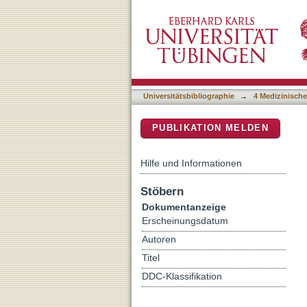
Biodegradable rifampicin-r
DSpace Repositorium (Manakin b
infections
Universitätsbibliographie
→
4 Medizinische
PUBLIKATION MELDEN
Hilfe und Informationen
Stöbern
Dokumentanzeige
Erscheinungsdatum
Autoren
Titel
DDC-Klassifikation