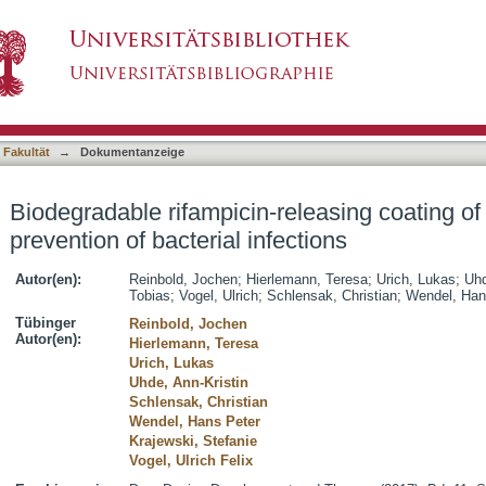
eleasing coating of surgical meshes for the pre
asiert)
 Fakultät
→
Dokumentanzeige
Biodegradable rifampicin-releasing coating of
prevention of bacterial infections
Autor(en):
Reinbold, Jochen
;
Hierlemann, Teresa
;
Urich, Lukas
;
Uhd
Tobias
;
Vogel, Ulrich
;
Schlensak, Christian
;
Wendel, Han
Tübinger
Reinbold, Jochen
Autor(en):
Hierlemann, Teresa
Urich, Lukas
Uhde, Ann-Kristin
Schlensak, Christian
Wendel, Hans Peter
Krajewski, Stefanie
Vogel, Ulrich Felix