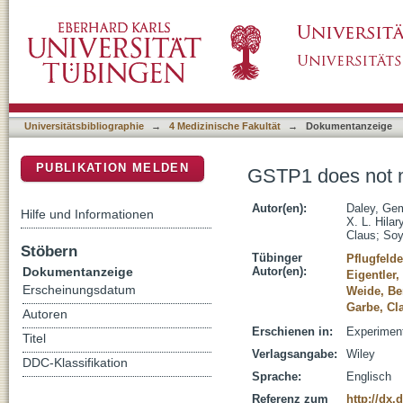
GSTP1 does not modify MC1R effects on me
DSpace Repositorium (Manakin basiert)
Universitätsbibliographie
→
4 Medizinische Fakultät
→
Dokumentanzeige
PUBLIKATION MELDEN
GSTP1 does not m
Autor(en):
Daley, Ge
Hilfe und Informationen
X. L. Hilar
Claus
;
Soy
Stöbern
Tübinger
Pflugfelde
Dokumentanzeige
Autor(en):
Eigentler
Erscheinungsdatum
Weide, Be
Garbe, Cl
Autoren
Erschienen in:
Experiment
Titel
Verlagsangabe:
Wiley
DDC-Klassifikation
Sprache:
Englisch
Referenz zum
http://dx.