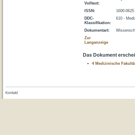
Volltext:
ISSN:
1600-0625
DDC-
610 - Medi
Klassifikation:
Dokumentart:
Wissenscha
Zur
Langanzeige
Das Dokument erschein
4 Medizinische Fakultä
Kontakt