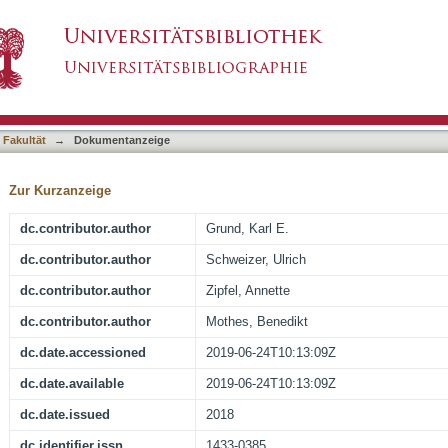
ndoskopie, insbesondere der endoskopischen V
asiert)
 Fakultät
→
Dokumentanzeige
Zur Kurzanzeige
dc.contributor.author
Grund, Karl E.
dc.contributor.author
Schweizer, Ulrich
dc.contributor.author
Zipfel, Annette
dc.contributor.author
Mothes, Benedikt
dc.date.accessioned
2019-06-24T10:13:09Z
dc.date.available
2019-06-24T10:13:09Z
dc.date.issued
2018
dc.identifier.issn
1433-0385