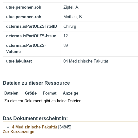
utue.personen.roh
Zipfel, A.
utue.personen.roh
Mothes, B.
dcterms.isPartOf.ZSTitelID
Chirurg
dcterms.isPartOf.ZS-Issue
12
dcterms.isPartOf.ZS-
89
Volume
utue.fakultaet
04 Medizinische Fakultät
Dateien zu dieser Ressource
Dateien
Größe
Format
Anzeige
Zu diesem Dokument gibt es keine Dateien.
Das Dokument erscheint in:
4 Medizinische Fakultät
[34845]
Zur Kurzanzeige