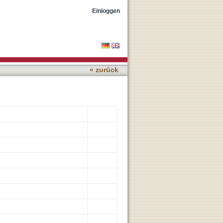
akuumtherapie (EVT)
Einloggen
« zurück