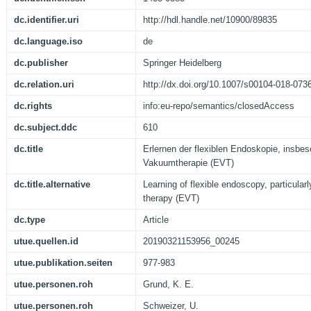
dc.identifier.uri
http://hdl.handle.net/10900/89835
dc.language.iso
de
dc.publisher
Springer Heidelberg
dc.relation.uri
http://dx.doi.org/10.1007/s00104-018-073
dc.rights
info:eu-repo/semantics/closedAccess
dc.subject.ddc
610
dc.title
Erlernen der flexiblen Endoskopie, insbe
Vakuumtherapie (EVT)
dc.title.alternative
Learning of flexible endoscopy, particul
therapy (EVT)
dc.type
Article
utue.quellen.id
20190321153956_00245
utue.publikation.seiten
977-983
utue.personen.roh
Grund, K. E.
utue.personen.roh
Schweizer, U.