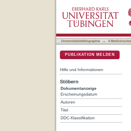
Erlernen der flexiblen E
DSpace Repositorium (Manakin b
Universitätsbibliographie
→
4 Medizinische
PUBLIKATION MELDEN
Hilfe und Informationen
Stöbern
Dokumentanzeige
Erscheinungsdatum
Autoren
Titel
DDC-Klassifikation