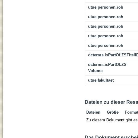
utue.personen.roh
utue.personen.roh
utue.personen.roh
utue.personen.roh
utue.personen.roh
dcterms.isPartOf.ZSTitelI
dcterms.isPartOf.ZS-
Volume
utue.fakultaet
Dateien zu dieser Res
Dateien
Größe
Forma
Zu diesem Dokument gibt es 
Das Dokument erschein