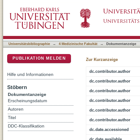
CT-response patterns and the role of CT-textu
DSpace Repositorium (Manakin basiert)
soft tissue sarcomas treated with trabectedin
Universitätsbibliographie
→
4 Medizinische Fakultät
→
Dokumentanzeige
PUBLIKATION MELDEN
Zur Kurzanzeige
dc.contributor.author
Hilfe und Informationen
dc.contributor.author
Stöbern
dc.contributor.author
Dokumentanzeige
dc.contributor.author
Erscheinungsdatum
Autoren
dc.contributor.author
Titel
dc.contributor.author
DDC-Klassifikation
dc.date.accessioned
dc.date.available