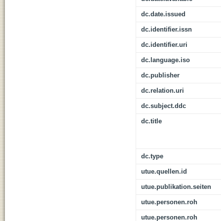
dc.date.issued
dc.identifier.issn
dc.identifier.uri
dc.language.iso
dc.publisher
dc.relation.uri
dc.subject.ddc
dc.title
dc.type
utue.quellen.id
utue.publikation.seiten
utue.personen.roh
utue.personen.roh