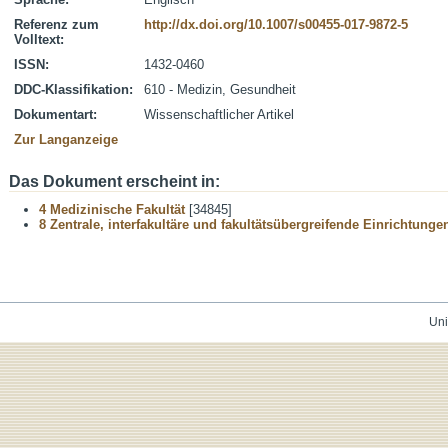
Referenz zum
http://dx.doi.org/10.1007/s00455-017-9872-5
Volltext:
ISSN:
1432-0460
DDC-Klassifikation:
610 - Medizin, Gesundheit
Dokumentart:
Wissenschaftlicher Artikel
Zur Langanzeige
Das Dokument erscheint in:
4 Medizinische Fakultät
[34845]
8 Zentrale, interfakultäre und fakultätsübergreifende Einrichtunge
Uni