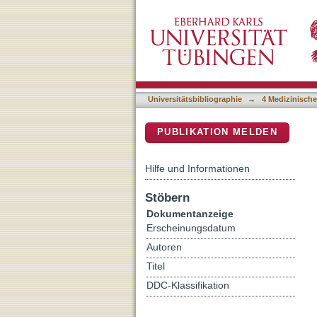
Validation and Psychomet
DSpace Repositorium (Manakin b
Universitätsbibliographie
→
4 Medizinische
PUBLIKATION MELDEN
Hilfe und Informationen
Stöbern
Dokumentanzeige
Erscheinungsdatum
Autoren
Titel
DDC-Klassifikation