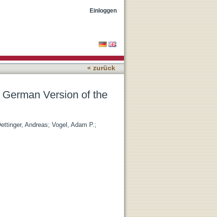
 SWAL-QOL
Einloggen
« zurück
e German Version of the
ettinger, Andreas
;
Vogel, Adam P.
;