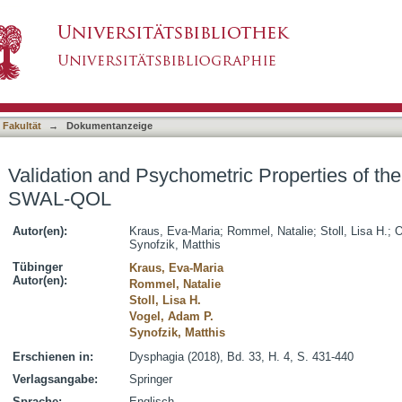
ric Properties of the German Version of the
asiert)
 Fakultät
→
Dokumentanzeige
Validation and Psychometric Properties of th
SWAL-QOL
Autor(en):
Kraus, Eva-Maria
;
Rommel, Natalie
;
Stoll, Lisa H.
;
O
Synofzik, Matthis
Tübinger
Kraus, Eva-Maria
Autor(en):
Rommel, Natalie
Stoll, Lisa H.
Vogel, Adam P.
Synofzik, Matthis
Erschienen in:
Dysphagia (2018), Bd. 33, H. 4, S. 431-440
Verlagsangabe:
Springer
Sprache:
Englisch