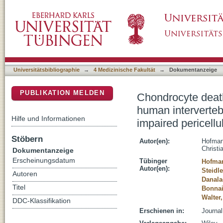
Chondrocyte death after mechanically overlo
DSpace Repositorium (Manakin basiert)
is associated with a structurally impaired peri
Universitätsbibliographie
→
4 Medizinische Fakultät
→
Dokumentanzeige
PUBLIKATION MELDEN
Chondrocyte death
human intervertebr
Hilfe und Informationen
impaired pericellu
Stöbern
Autor(en):
Hofmann
Christi
Dokumentanzeige
Erscheinungsdatum
Tübinger
Hofman
Autor(en):
Steidle
Autoren
Danala
Titel
Bonnai
Walter,
DDC-Klassifikation
Erschienen in:
Journal