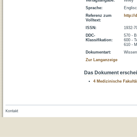
Verlagsangabe:
Wiley
Sprache:
Englis
Referenz zum
http://
Volltext:
ISSN:
1932-7
DDC-
570 - B
Klassifikation:
600 - T
610 - M
Dokumentart:
Wissens
Zur Langanzeige
Das Dokument erschein
4 Medizinische Fakultä
Kontakt