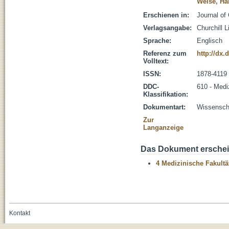
Weise, Ha
Erschienen in:
Journal of 
Verlagsangabe:
Churchill L
Sprache:
Englisch
Referenz zum
http://dx.
Volltext:
ISSN:
1878-4119
DDC-
610 - Medi
Klassifikation:
Dokumentart:
Wissenscha
Zur
Langanzeige
Das Dokument erschein
4 Medizinische Fakultä
Kontakt