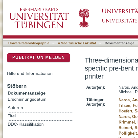
Three-dimensional accuracy of mandibular rec
DSpace Repositorium (Manakin basiert)
reconstruction plates using an ""in-house"" 3
Universitätsbibliographie
→
4 Medizinische Fakultät
→
Dokumentanzeige
PUBLIKATION MELDEN
Three-dimensional
specific pre-bent 
Hilfe und Informationen
printer
Stöbern
Autor(en):
Naros, An
Michael
;
R
Dokumentanzeige
Erscheinungsdatum
Tübinger
Naros, An
Autor(en):
Tilsen, Fe
Autoren
Hoefert, S
Titel
Naros, Ge
Krimmel, 
DDC-Klassifikation
Reinert, 
Polligkei