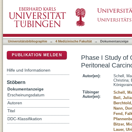
Phase I Study of Oncolytic Vaccinia Virus G
DSpace Repositorium (Manakin basiert)
Universitätsbibliographie
→
4 Medizinische Fakultät
→
Dokumentanzeige
PUBLIKATION MELDEN
Phase I Study of 
Peritoneal Carcin
Hilfe und Informationen
Autor(en):
Schell, Ma
Christina
;
Stöbern
Königsraine
Dokumentanzeige
Tübinger
Schell, Ma
Erscheinungsdatum
Autor(en):
Beil, Julia
Autoren
Berchtold
Nann, Do
Titel
Fend, Fal
DDC-Klassifikation
Pfannenbe
Bitzer, Mi
Lauer, Ul