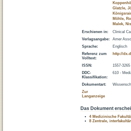
Koppenhöf
Glatzle, J
Königsrain
Möhle, Ro
Malek, Nis
Erschienen in:
Clinical C
Verlagsangabe:
Amer Asso
Sprache:
Englisch
Referenz zum
http://dx.
Volltext:
ISSN:
1557-3265
DDC-
610 - Medi
Klassifikation:
Dokumentart:
Wissenscha
Zur
Langanzeige
Das Dokument erschein
4 Medizinische Fakultä
8 Zentrale, interfakult