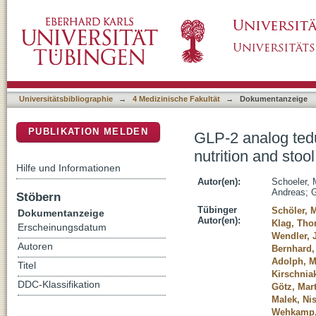
GLP-2 analog teduglutide significantly reduce
DSpace Repositorium (Manakin basiert)
a real-life setting
Universitätsbibliographie
→
4 Medizinische Fakultät
→
Dokumentanzeige
PUBLIKATION MELDEN
GLP-2 analog tedu
nutrition and stool
Hilfe und Informationen
Autor(en):
Schoeler, 
Andreas
;
G
Stöbern
Tübinger
Schöler, 
Dokumentanzeige
Autor(en):
Klag, Th
Erscheinungsdatum
Wendler, 
Autoren
Bernhard
Adolph, M
Titel
Kirschnia
DDC-Klassifikation
Götz, Mar
Malek, Nis
Wehkamp,