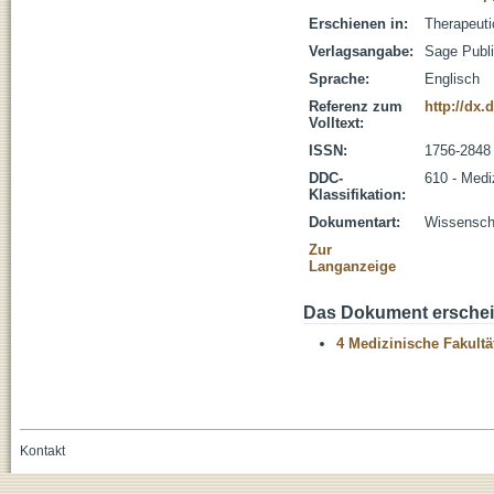
Erschienen in:
Therapeuti
Verlagsangabe:
Sage Publi
Sprache:
Englisch
Referenz zum
http://dx
Volltext:
ISSN:
1756-2848
DDC-
610 - Medi
Klassifikation:
Dokumentart:
Wissenscha
Zur
Langanzeige
Das Dokument erschein
4 Medizinische Fakultä
Kontakt