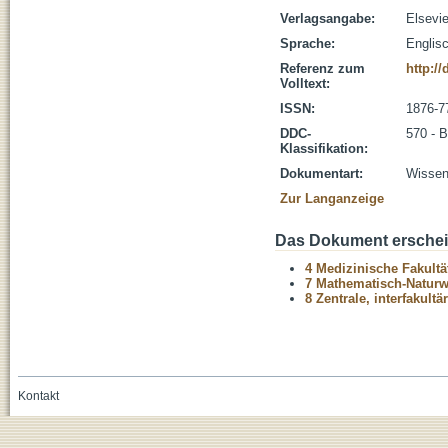
Verlagsangabe:
Elsevi
Sprache:
Englis
Referenz zum
http://
Volltext:
ISSN:
1876-7
DDC-
570 - B
Klassifikation:
Dokumentart:
Wissens
Zur Langanzeige
Das Dokument erschein
4 Medizinische Fakultä
7 Mathematisch-Naturwi
8 Zentrale, interfakult
Kontakt