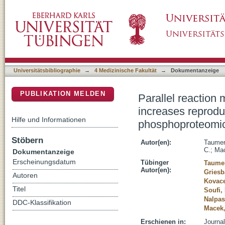
Parallel reaction monitoring on a Q Exactive
DSpace Repositorium (Manakin basiert)
phosphopeptide detection in bacterial pho
Universitätsbibliographie
→
4 Medizinische Fakultät
→
Dokumentanzeige
PUBLIKATION MELDEN
Parallel reaction
increases reproduc
Hilfe und Informationen
phosphoproteomi
Stöbern
Autor(en):
Taumer
C.
;
Mac
Dokumentanzeige
Erscheinungsdatum
Tübinger
Taumer
Autor(en):
Gries
Autoren
Kovace
Titel
Soufi,
Nalpas
DDC-Klassifikation
Macek,
Erschienen in:
Journal