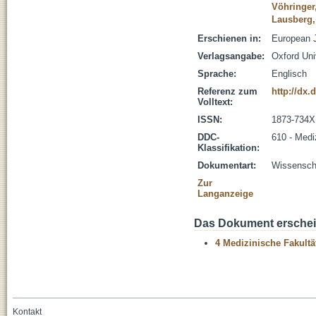
Vöhringer
Lausberg,
Erschienen in:
European J
Verlagsangabe:
Oxford Uni
Sprache:
Englisch
Referenz zum
http://dx.
Volltext:
ISSN:
1873-734X
DDC-
610 - Medi
Klassifikation:
Dokumentart:
Wissenscha
Zur
Langanzeige
Das Dokument erschein
4 Medizinische Fakultä
Kontakt