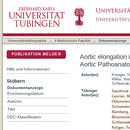
Aortic elongation in aortic aneurysm and di
DSpace Repositorium (Manakin basiert)
project
Universitätsbibliographie
→
4 Medizinische Fakultät
→
Dokumentanzeige
PUBLIKATION MELDEN
Aortic elongation 
Aortic Pathoanat
Hilfe und Informationen
Autor(en):
Krueger, T
Wilke
;
Voe
Stöbern
Schlensak,
Dokumentanzeige
Tübinger
Sandoval 
Erscheinungsdatum
Autor(en):
Lescan, M
Autoren
Oikonomo
Schneider
Titel
Bamberg,
DDC-Klassifikation
Blumenst
Schlensak
Krüger, T