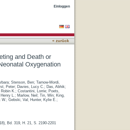
y in Extremely Preterm
Einloggen
ation
« zurück
eting and Death or
e Neonatal Oxygenation
rbara
;
Stenson, Ben
;
Tarnow-Mordi,
st, Peter
;
Davies, Lucy C.
;
Das, Abhik
;
 Robin K.
;
Costantini, Lorrie
;
Poets,
 Henry L.
;
Marlow, Neil
;
Tin, Win
;
King,
x W.
;
Gebski, Val
;
Hunter, Kylie E.
;
18), Bd. 319, H. 21, S. 2190-2201