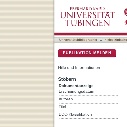
Association Between Oxyge
DSpace Repositorium (Manakin b
Infants in the Neonatal O
Universitätsbibliographie
→
4 Medizinische
PUBLIKATION MELDEN
Hilfe und Informationen
Stöbern
Dokumentanzeige
Erscheinungsdatum
Autoren
Titel
DDC-Klassifikation