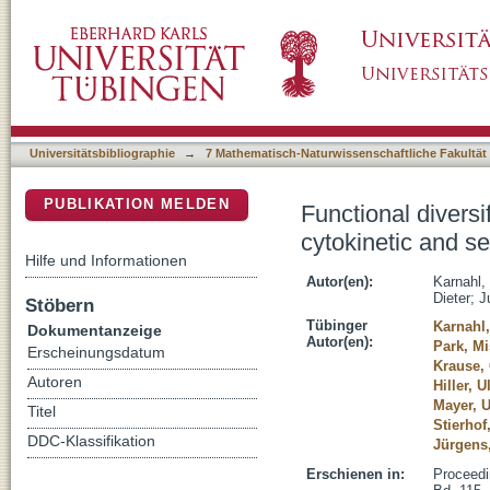
Functional diversification of Arabidopsis SEC
DSpace Repositorium (Manakin basiert)
membrane fusion
Universitätsbibliographie
→
7 Mathematisch-Naturwissenschaftliche Fakultät
PUBLIKATION MELDEN
Functional diversi
cytokinetic and s
Hilfe und Informationen
Autor(en):
Karnahl,
Dieter
;
J
Stöbern
Tübinger
Karnahl,
Dokumentanzeige
Autor(en):
Park, M
Erscheinungsdatum
Krause, 
Autoren
Hiller, U
Mayer, U
Titel
Stierhof
DDC-Klassifikation
Jürgens
Erschienen in:
Proceedi