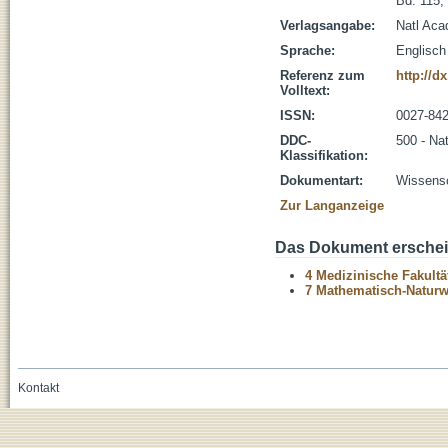
Bd. 115,
Verlagsangabe:
Natl Aca
Sprache:
Englisch
Referenz zum
http://d
Volltext:
ISSN:
0027-84
DDC-
500 - Na
Klassifikation:
Dokumentart:
Wissensch
Zur Langanzeige
Das Dokument erschein
4 Medizinische Fakultä
7 Mathematisch-Naturwi
Kontakt