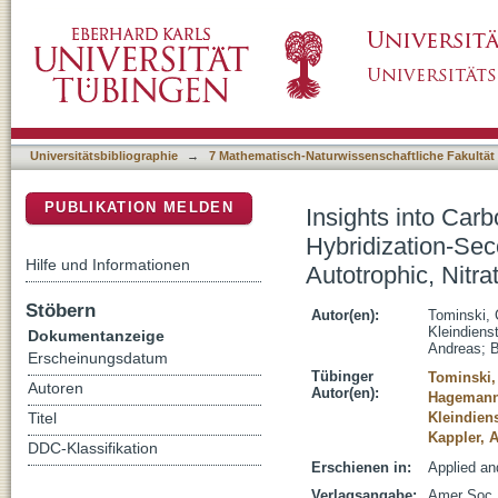
Insights into Carbon Metabolism Provided by
DSpace Repositorium (Manakin basiert)
Mass Spectrometry Imaging of an Autotrophic
Culture
Universitätsbibliographie
→
7 Mathematisch-Naturwissenschaftliche Fakultät
PUBLIKATION MELDEN
Insights into Car
Hybridization-Se
Hilfe und Informationen
Autotrophic, Nitr
Stöbern
Autor(en):
Tominski, 
Kleindiens
Dokumentanzeige
Andreas
;
B
Erscheinungsdatum
Tübinger
Tominski,
Autoren
Autor(en):
Hagemann
Kleindiens
Titel
Kappler, 
DDC-Klassifikation
Erschienen in:
Applied an
Verlagsangabe:
Amer Soc 