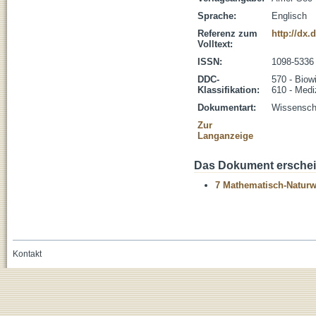
Sprache:
Englisch
Referenz zum
http://dx.
Volltext:
ISSN:
1098-5336
DDC-
570 - Biow
Klassifikation:
610 - Medi
Dokumentart:
Wissenscha
Zur
Langanzeige
Das Dokument erschein
7 Mathematisch-Naturwi
Kontakt