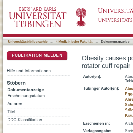
Obesity causes poorer clinical results and high
DSpace Repositorium (Manakin basiert)
Universitätsbibliographie
→
4 Medizinische Fakultät
→
Dokumentanzeige
PUBLIKATION MELDEN
Obesity causes poo
rotator cuff repair
Hilfe und Informationen
Autor(en):
Ates
Tobi
Stöbern
Tübinger Autor(en):
Ates
Dokumentanzeige
Egge
Erscheinungsdatum
Ahre
Autoren
Schr
Stöc
Titel
Krau
DDC-Klassifikation
Erschienen in:
Arch
Verlagsangabe:
Spri