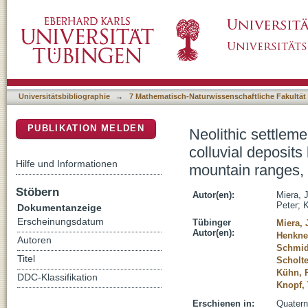
Neolithic settlement dynamics derived from a
DSpace Repositorium (Manakin basiert)
Baar region and the adjacent low mountain 
Universitätsbibliographie
→
7 Mathematisch-Naturwissenschaftliche Fakultät
PUBLIKATION MELDEN
Neolithic settlem
colluvial deposit
Hilfe und Informationen
mountain ranges,
Stöbern
Autor(en):
Miera, 
Peter
;
K
Dokumentanzeige
Erscheinungsdatum
Tübinger
Miera, 
Autor(en):
Henkner
Autoren
Schmid
Titel
Scholt
Kühn, 
DDC-Klassifikation
Knopf,
Erschienen in:
Quatern