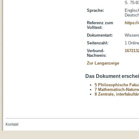
S. 75-9
Sprache:
Englisc
Deutsc
Referenz zum
https:/
Volltext:
Dokumentart:
Wissens
Seitenzahl:
1 Onlin
Verbund-
167213
Nachweis:
Zur Langanzeige
Das Dokument erschein
5 Philosophische Fakul
7 Mathematisch-Naturwi
8 Zentrale, interfakult
Kontakt