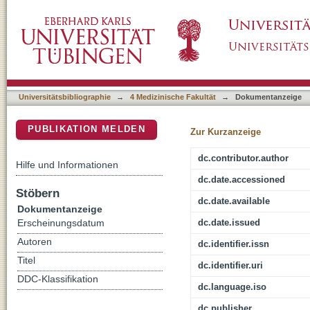
Thermal structural evolutions of DMPC-wate
DSpace Repositorium (Manakin basiert)
Spectroscopy
Universitätsbibliographie
→
4 Medizinische Fakultät
→
Dokumentanzeige
PUBLIKATION MELDEN
Zur Kurzanzeige
dc.contributor.author
Hilfe und Informationen
dc.date.accessioned
Stöbern
dc.date.available
Dokumentanzeige
dc.date.issued
Erscheinungsdatum
Autoren
dc.identifier.issn
Titel
dc.identifier.uri
DDC-Klassifikation
dc.language.iso
dc.publisher