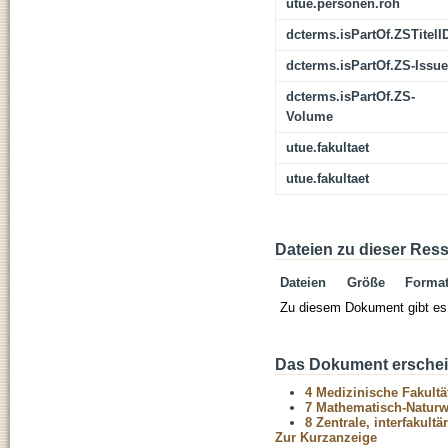
utue.personen.roh
dcterms.isPartOf.ZSTitelI
dcterms.isPartOf.ZS-Issue
dcterms.isPartOf.ZS-
Volume
utue.fakultaet
utue.fakultaet
Dateien zu dieser Res
Dateien
Größe
Forma
Zu diesem Dokument gibt es 
Das Dokument erschein
4 Medizinische Fakultä
7 Mathematisch-Naturwi
8 Zentrale, interfakult
Zur Kurzanzeige