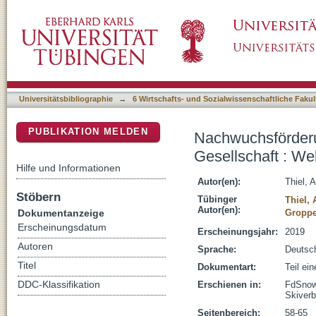
Nachwuchsförderung in einer individualisiert
DSpace Repositorium (Manakin basiert)
Herausforderungen stellen sich?
Universitätsbibliographie
→
6 Wirtschafts- und Sozialwissenschaftliche Fakul
PUBLIKATION MELDEN
Nachwuchsförderun
Gesellschaft : We
Hilfe und Informationen
Autor(en):
Thiel, 
Stöbern
Tübinger
Thiel,
Autor(en):
Dokumentanzeige
Groppe
Erscheinungsdatum
Erscheinungsjahr:
2019
Autoren
Sprache:
Deutsc
Titel
Dokumentart:
Teil ei
DDC-Klassifikation
Erschienen in:
FdSnow 
Skiverb
Seitenbereich:
58-65