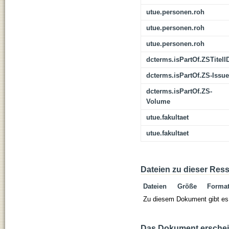
utue.personen.roh
utue.personen.roh
utue.personen.roh
dcterms.isPartOf.ZSTitelI
dcterms.isPartOf.ZS-Issue
dcterms.isPartOf.ZS-
Volume
utue.fakultaet
utue.fakultaet
Dateien zu dieser Res
Dateien
Größe
Forma
Zu diesem Dokument gibt es 
Das Dokument erschein