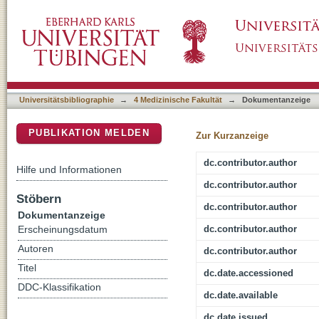
LytM factor Alr3353 affects filament morpholo
DSpace Repositorium (Manakin basiert)
cyanobacterium Anabaena sp PCC 7120
Universitätsbibliographie
→
4 Medizinische Fakultät
→
Dokumentanzeige
PUBLIKATION MELDEN
Zur Kurzanzeige
dc.contributor.author
Hilfe und Informationen
dc.contributor.author
Stöbern
dc.contributor.author
Dokumentanzeige
dc.contributor.author
Erscheinungsdatum
Autoren
dc.contributor.author
Titel
dc.date.accessioned
DDC-Klassifikation
dc.date.available
dc.date.issued