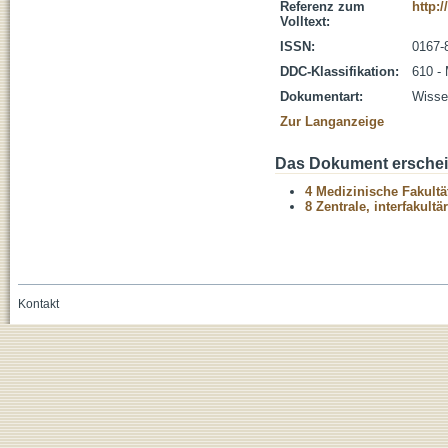
Referenz zum
http:
Volltext:
ISSN:
0167-
DDC-Klassifikation:
610 -
Dokumentart:
Wissen
Zur Langanzeige
Das Dokument erschein
4 Medizinische Fakultä
8 Zentrale, interfakult
Kontakt