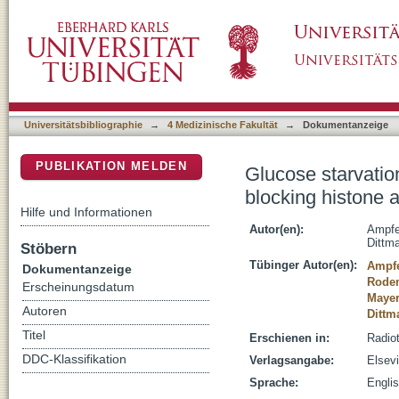
Glucose starvation impairs DNA repair in tumo
DSpace Repositorium (Manakin basiert)
Universitätsbibliographie
→
4 Medizinische Fakultät
→
Dokumentanzeige
PUBLIKATION MELDEN
Glucose starvation
blocking histone a
Hilfe und Informationen
Autor(en):
Ampfe
Dittm
Stöbern
Tübinger Autor(en):
Ampfe
Dokumentanzeige
Rodem
Erscheinungsdatum
Mayer
Autoren
Dittm
Titel
Erschienen in:
Radio
DDC-Klassifikation
Verlagsangabe:
Elsevi
Sprache:
Engli