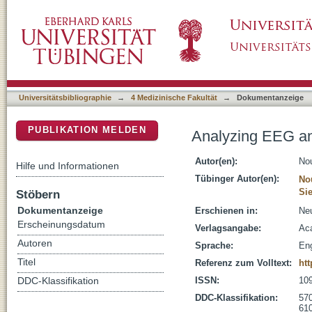
Analyzing EEG and MEG signals recorded dur
DSpace Repositorium (Manakin basiert)
Universitätsbibliographie
→
4 Medizinische Fakultät
→
Dokumentanzeige
PUBLIKATION MELDEN
Analyzing EEG an
Autor(en):
No
Hilfe und Informationen
Tübinger Autor(en):
No
Si
Stöbern
Dokumentanzeige
Erschienen in:
Neu
Erscheinungsdatum
Verlagsangabe:
Aca
Autoren
Sprache:
Eng
Titel
Referenz zum Volltext:
htt
ISSN:
10
DDC-Klassifikation
DDC-Klassifikation:
570
610