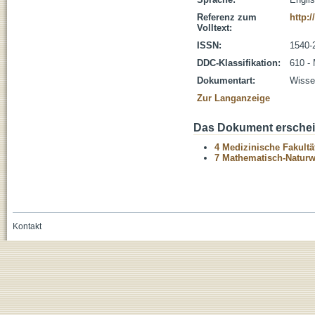
Referenz zum
http:
Volltext:
ISSN:
1540-
DDC-Klassifikation:
610 -
Dokumentart:
Wissen
Zur Langanzeige
Das Dokument erschein
4 Medizinische Fakultä
7 Mathematisch-Naturwi
Kontakt