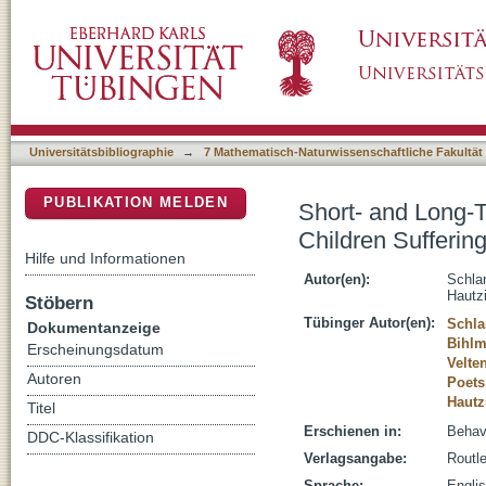
Short- and Long-Term Effects of CBT-I in Gr
DSpace Repositorium (Manakin basiert)
Insomnia: The KiSS-Program
Universitätsbibliographie
→
7 Mathematisch-Naturwissenschaftliche Fakultät
PUBLIKATION MELDEN
Short- and Long-T
Children Sufferi
Hilfe und Informationen
Autor(en):
Schlar
Hautzi
Stöbern
Tübinger Autor(en):
Schla
Dokumentanzeige
Bihlm
Erscheinungsdatum
Velte
Autoren
Poets,
Hautz
Titel
Erschienen in:
Behavi
DDC-Klassifikation
Verlagsangabe:
Routl
Sprache:
Engli