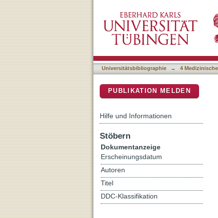
Influence of spine surgery
DSpace Repositorium (Manakin b
Universitätsbibliographie
→
4 Medizinische
PUBLIKATION MELDEN
Hilfe und Informationen
Stöbern
Dokumentanzeige
Erscheinungsdatum
Autoren
Titel
DDC-Klassifikation