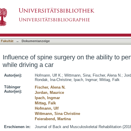
 on the ability to perform an emergency stop whi
asiert)
 Fakultät
→
Dokumentanzeige
Influence of spine surgery on the ability to 
while driving a car
Autor(en):
Hofmann, Ulf K.
;
Wittmann, Sina
;
Fischer, Alena N.
;
Jor
Rondak, Ina-Christine
;
Ipach, Ingmar
;
Mittag, Falk
Tübinger
Fischer, Alena N.
Autor(en):
Jordan, Maurice
Ipach, Ingmar
Mittag, Falk
Hofmann, Ulf
Wittmann, Sina Christine
Feierabend, Martina
Erschienen in:
Journal of Back and Musculoskeletal Rehabilitation (2018