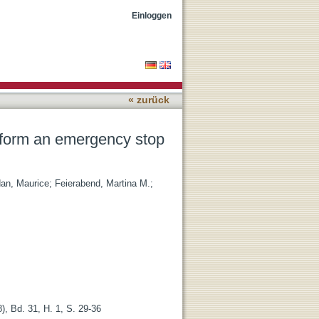
le driving a car
Einloggen
« zurück
perform an emergency stop
dan, Maurice
;
Feierabend, Martina M.
;
), Bd. 31, H. 1, S. 29-36