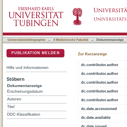
Caloric vestibular stimulation has no effect 
DSpace Repositorium (Manakin basiert)
Universitätsbibliographie
→
4 Medizinische Fakultät
→
Dokumentanzeige
PUBLIKATION MELDEN
Zur Kurzanzeige
dc.contributor.author
Hilfe und Informationen
dc.contributor.author
Stöbern
dc.contributor.author
Dokumentanzeige
dc.contributor.author
Erscheinungsdatum
Autoren
dc.contributor.author
Titel
dc.date.accessioned
DDC-Klassifikation
dc.date.available
dc.date.issued