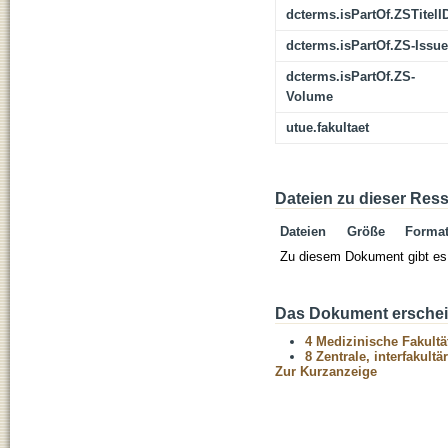
dcterms.isPartOf.ZSTitelI
dcterms.isPartOf.ZS-Issue
dcterms.isPartOf.ZS-
Volume
utue.fakultaet
Dateien zu dieser Res
Dateien
Größe
Forma
Zu diesem Dokument gibt es 
Das Dokument erschein
4 Medizinische Fakultä
8 Zentrale, interfakult
Zur Kurzanzeige