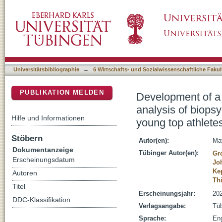
Development of a biographical mapping softw
DSpace Repositorium (Manakin basiert)
health trajectories using the example of young
Universitätsbibliographie
→
6 Wirtschafts- und Sozialwissenschaftliche Fakul
PUBLIKATION MELDEN
Development of a 
analysis of biopsy
Hilfe und Informationen
young top athletes 
Stöbern
Autor(en):
Ma
Dokumentanzeige
Tübinger Autor(en):
Gr
Erscheinungsdatum
Jo
Kep
Autoren
Th
Titel
Erscheinungsjahr:
20
DDC-Klassifikation
Verlagsangabe:
Tüb
Sprache:
Eng