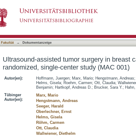
 surgery in breast cancer - A prospective, rand
asiert)
 Fakultät
→
Dokumentanzeige
Ultrasound-assisted tumor surgery in breast c
randomized, single-center study (MAC 001)
Autor(en):
Hoffmann, Juergen
;
Marx, Mario
;
Hengstmann, Andreas
Helms, Gisela
;
Roehm, Carmen
;
Ott, Claudia
;
Wallwiener
Benjamin
;
Hartkopf, Andreas D.
;
Brucker, Sara Y.
;
Hahn,
Tübinger
Marx, Mario
Autor(en):
Hengstmann, Andreas
Seeger, Harald
Oberlechner, Ernst
Helms, Gisela
Röhm, Carmen
Ott, Claudia
Wallwiener, Diethelm