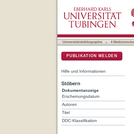
Ultrasound-assisted tumor
DSpace Repositorium (Manakin b
study (MAC 001)
Universitätsbibliographie
→
4 Medizinische
PUBLIKATION MELDEN
Hilfe und Informationen
Stöbern
Dokumentanzeige
Erscheinungsdatum
Autoren
Titel
DDC-Klassifikation