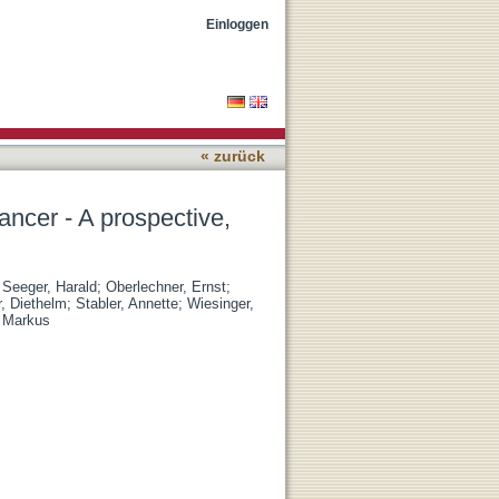
omized, single-center
Einloggen
« zurück
ancer - A prospective,
;
Seeger, Harald
;
Oberlechner, Ernst
;
, Diethelm
;
Stabler, Annette
;
Wiesinger,
 Markus