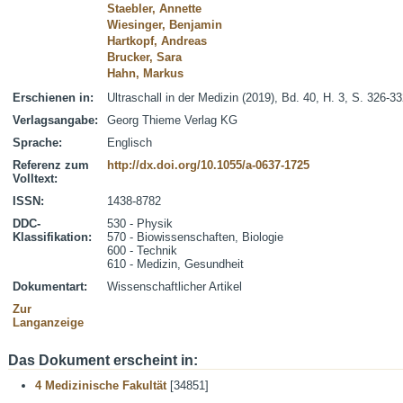
Staebler, Annette
Wiesinger, Benjamin
Hartkopf, Andreas
Brucker, Sara
Hahn, Markus
Erschienen in:
Ultraschall in der Medizin (2019), Bd. 40, H. 3, S. 326-3
Verlagsangabe:
Georg Thieme Verlag KG
Sprache:
Englisch
Referenz zum
http://dx.doi.org/10.1055/a-0637-1725
Volltext:
ISSN:
1438-8782
DDC-
530 - Physik
Klassifikation:
570 - Biowissenschaften, Biologie
600 - Technik
610 - Medizin, Gesundheit
Dokumentart:
Wissenschaftlicher Artikel
Zur
Langanzeige
Das Dokument erscheint in:
4 Medizinische Fakultät
[34851]