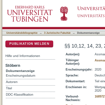
§§ 10,12, 14, 23, 26, 28, 34, 68 WpÜG
DSpace Repositorium (Manakin basiert)
Universitätsbibliographie
→
3 Juristische Fakultät
→
Dokumentanzeige
PUBLIKATION MELDEN
§§ 10,12, 14, 23,
Autor(en):
Assman
Hilfe und Informationen
Tübinger
Assman
Autor(en):
Stöbern
Erscheinungsjahr:
2020
Dokumentanzeige
Sprache:
Deutsc
Erscheinungsdatum
Dokumentart:
Teil ei
Autoren
Erschienen in:
Wertpap
Titel
2020
DDC-Klassifikation
Verbund-
168972
Nachweis: