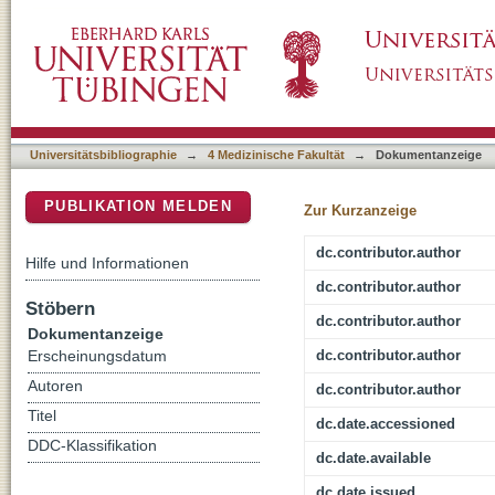
Bleeding risk of small intracranial aneurysms 
DSpace Repositorium (Manakin basiert)
Universitätsbibliographie
→
4 Medizinische Fakultät
→
Dokumentanzeige
PUBLIKATION MELDEN
Zur Kurzanzeige
dc.contributor.author
Hilfe und Informationen
dc.contributor.author
Stöbern
dc.contributor.author
Dokumentanzeige
dc.contributor.author
Erscheinungsdatum
Autoren
dc.contributor.author
Titel
dc.date.accessioned
DDC-Klassifikation
dc.date.available
dc.date.issued