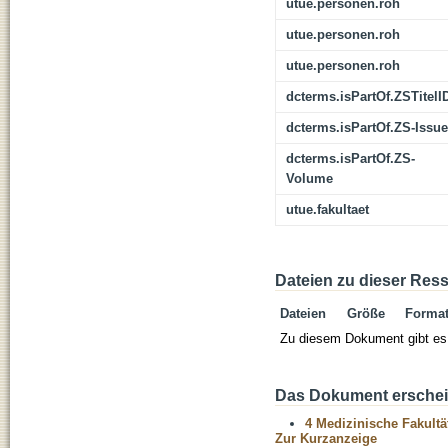
utue.personen.roh
utue.personen.roh
utue.personen.roh
dcterms.isPartOf.ZSTitelI
dcterms.isPartOf.ZS-Issue
dcterms.isPartOf.ZS-
Volume
utue.fakultaet
Dateien zu dieser Res
Dateien
Größe
Forma
Zu diesem Dokument gibt es 
Das Dokument erschein
4 Medizinische Fakultä
Zur Kurzanzeige