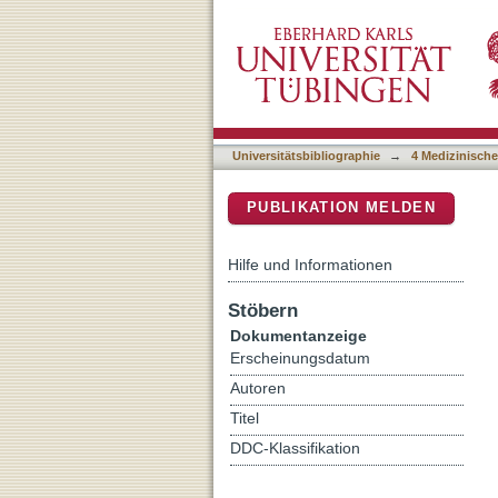
First-line therapy-stratif
DSpace Repositorium (Manakin b
analysis
Universitätsbibliographie
→
4 Medizinische
PUBLIKATION MELDEN
Hilfe und Informationen
Stöbern
Dokumentanzeige
Erscheinungsdatum
Autoren
Titel
DDC-Klassifikation