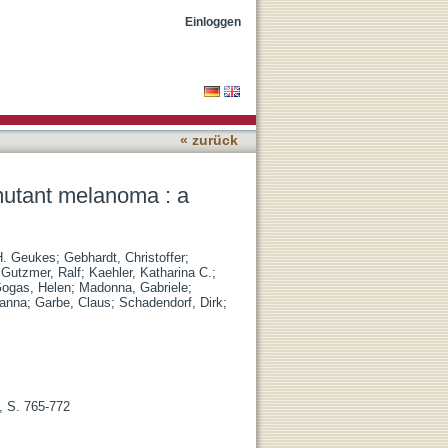
pective multicenter
Einloggen
« zurück
-mutant melanoma : a
H. Geukes
;
Gebhardt, Christoffer
;
;
Gutzmer, Ralf
;
Kaehler, Katharina C.
;
ogas, Helen
;
Madonna, Gabriele
;
anna
;
Garbe, Claus
;
Schadendorf, Dirk
;
, S. 765-772