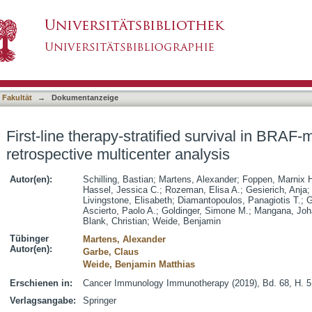
ied survival in BRAF-mutant melanoma : a retros
asiert)
 Fakultät
→
Dokumentanzeige
First-line therapy-stratified survival in BRAF
retrospective multicenter analysis
Autor(en):
Schilling, Bastian
;
Martens, Alexander
;
Foppen, Marnix 
Hassel, Jessica C.
;
Rozeman, Elisa A.
;
Gesierich, Anja
Livingstone, Elisabeth
;
Diamantopoulos, Panagiotis T.
;
G
Ascierto, Paolo A.
;
Goldinger, Simone M.
;
Mangana, Joh
Blank, Christian
;
Weide, Benjamin
Tübinger
Martens, Alexander
Autor(en):
Garbe, Claus
Weide, Benjamin Matthias
Erschienen in:
Cancer Immunology Immunotherapy (2019), Bd. 68, H. 5
Verlagsangabe:
Springer